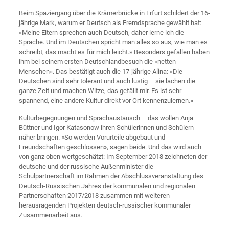
Beim Spaziergang über die Krämerbrücke in Erfurt schildert der 16-
jährige Mark, warum er Deutsch als Fremdsprache gewählt hat:
«Meine Eltern sprechen auch Deutsch, daher lerne ich die
Sprache. Und im Deutschen spricht man alles so aus, wie man es
schreibt, das macht es für mich leicht.» Besonders gefallen haben
ihm bei seinem ersten Deutschlandbesuch die «netten
Menschen». Das bestätigt auch die 17-jährige Alina: «Die
Deutschen sind sehr tolerant und auch lustig – sie lachen die
ganze Zeit und machen Witze, das gefällt mir. Es ist sehr
spannend, eine andere Kultur direkt vor Ort kennenzulernen.»
Kulturbegegnungen und Sprachaustausch – das wollen Anja
Büttner und Igor Katasonow ihren Schülerinnen und Schülern
näher bringen. «So werden Vorurteile abgebaut und
Freundschaften geschlossen», sagen beide. Und das wird auch
von ganz oben wertgeschätzt: Im September 2018 zeichneten der
deutsche und der russische Außenminister die
Schulpartnerschaft im Rahmen der Abschlussveranstaltung des
Deutsch-Russischen Jahres der kommunalen und regionalen
Partnerschaften 2017/2018 zusammen mit weiteren
herausragenden Projekten deutsch-russischer kommunaler
Zusammenarbeit aus.