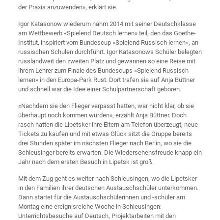
der Praxis anzuwenden», erklärt sie.
Igor Katasonow wiederum nahm 2014 mit seiner Deutschklasse
am Wettbewerb «Spielend Deutsch lernen» teil, den das Goethe-
Institut, inspiriert vom Bundescup «Spielend Russisch lernen», an
russischen Schulen durchführt. Igor Katasonows Schüler belegten
russlandweit den zweiten Platz und gewannen so eine Reise mit
ihrem Lehrer zum Finale des Bundescups «Spielend Russisch
lernen» in den Europa-Park Rust. Dort trafen sie auf Anja Büttner
und schnell war die Idee einer Schulpartnerschaft geboren.
«Nachdem sie den Flieger verpasst hatten, war nicht klar, ob sie
überhaupt noch kommen würden», erzählt Anja Büttner. Doch
rasch hatten die Lipetsker ihre Eltern am Telefon überzeugt, neue
Tickets zu kaufen und mit etwas Glück sitzt die Gruppe bereits
drei Stunden später im nächsten Flieger nach Berlin, wo sie die
Schleusinger bereits erwarten. Die Wiedersehensfreude knapp ein
Jahr nach dem ersten Besuch in Lipetsk ist groß.
Mit dem Zug geht es weiter nach Schleusingen, wo die Lipetsker
in den Familien ihrer deutschen Austauschschüler unterkommen.
Dann startet für die Austauschschülerinnen und -schüler am
Montag eine ereignisreiche Woche in Schleusingen:
Unterrichtsbesuche auf Deutsch, Projektarbeiten mit den