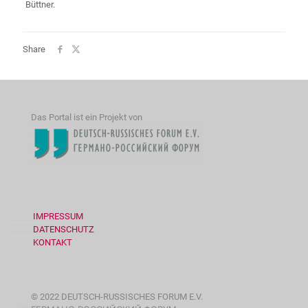
Büttner.
Share
Das Portal ist ein Projekt von
IMPRESSUM
DATENSCHUTZ
KONTAKT
© 2022 DEUTSCH-RUSSISCHES FORUM E.V.