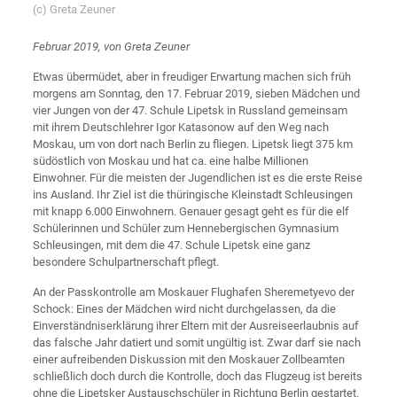
(c) Greta Zeuner
Februar 2019, von Greta Zeuner
Etwas übermüdet, aber in freudiger Erwartung machen sich früh
morgens am Sonntag, den 17. Februar 2019, sieben Mädchen und
vier Jungen von der 47. Schule Lipetsk in Russland gemeinsam
mit ihrem Deutschlehrer Igor Katasonow auf den Weg nach
Moskau, um von dort nach Berlin zu fliegen. Lipetsk liegt 375 km
südöstlich von Moskau und hat ca. eine halbe Millionen
Einwohner. Für die meisten der Jugendlichen ist es die erste Reise
ins Ausland. Ihr Ziel ist die thüringische Kleinstadt Schleusingen
mit knapp 6.000 Einwohnern. Genauer gesagt geht es für die elf
Schülerinnen und Schüler zum Hennebergischen Gymnasium
Schleusingen, mit dem die 47. Schule Lipetsk eine ganz
besondere Schulpartnerschaft pflegt.
An der Passkontrolle am Moskauer Flughafen Sheremetyevo der
Schock: Eines der Mädchen wird nicht durchgelassen, da die
Einverständniserklärung ihrer Eltern mit der Ausreiseerlaubnis auf
das falsche Jahr datiert und somit ungültig ist. Zwar darf sie nach
einer aufreibenden Diskussion mit den Moskauer Zollbeamten
schließlich doch durch die Kontrolle, doch das Flugzeug ist bereits
ohne die Lipetsker Austauschschüler in Richtung Berlin gestartet.