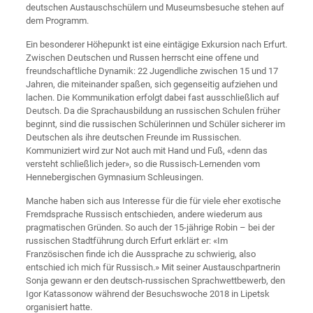
deutschen Austauschschülern und Museumsbesuche stehen auf
dem Programm.
Ein besonderer Höhepunkt ist eine eintägige Exkursion nach Erfurt.
Zwischen Deutschen und Russen herrscht eine offene und
freundschaftliche Dynamik: 22 Jugendliche zwischen 15 und 17
Jahren, die miteinander spaßen, sich gegenseitig aufziehen und
lachen. Die Kommunikation erfolgt dabei fast ausschließlich auf
Deutsch. Da die Sprachausbildung an russischen Schulen früher
beginnt, sind die russischen Schülerinnen und Schüler sicherer im
Deutschen als ihre deutschen Freunde im Russischen.
Kommuniziert wird zur Not auch mit Hand und Fuß, «denn das
versteht schließlich jeder», so die Russisch-Lernenden vom
Hennebergischen Gymnasium Schleusingen.
Manche haben sich aus Interesse für die für viele eher exotische
Fremdsprache Russisch entschieden, andere wiederum aus
pragmatischen Gründen. So auch der 15-jährige Robin – bei der
russischen Stadtführung durch Erfurt erklärt er: «Im
Französischen finde ich die Aussprache zu schwierig, also
entschied ich mich für Russisch.» Mit seiner Austauschpartnerin
Sonja gewann er den deutsch-russischen Sprachwettbewerb, den
Igor Katassonow während der Besuchswoche 2018 in Lipetsk
organisiert hatte.