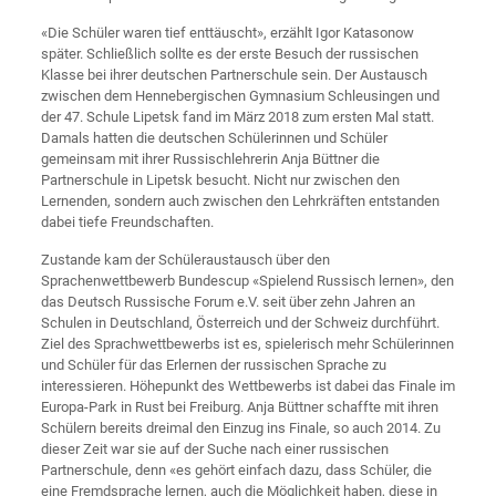
«Die Schüler waren tief enttäuscht», erzählt Igor Katasonow
später. Schließlich sollte es der erste Besuch der russischen
Klasse bei ihrer deutschen Partnerschule sein. Der Austausch
zwischen dem Hennebergischen Gymnasium Schleusingen und
der 47. Schule Lipetsk fand im März 2018 zum ersten Mal statt.
Damals hatten die deutschen Schülerinnen und Schüler
gemeinsam mit ihrer Russischlehrerin Anja Büttner die
Partnerschule in Lipetsk besucht. Nicht nur zwischen den
Lernenden, sondern auch zwischen den Lehrkräften entstanden
dabei tiefe Freundschaften.
Zustande kam der Schüleraustausch über den
Sprachenwettbewerb Bundescup «Spielend Russisch lernen», den
das Deutsch Russische Forum e.V. seit über zehn Jahren an
Schulen in Deutschland, Österreich und der Schweiz durchführt.
Ziel des Sprachwettbewerbs ist es, spielerisch mehr Schülerinnen
und Schüler für das Erlernen der russischen Sprache zu
interessieren. Höhepunkt des Wettbewerbs ist dabei das Finale im
Europa-Park in Rust bei Freiburg. Anja Büttner schaffte mit ihren
Schülern bereits dreimal den Einzug ins Finale, so auch 2014. Zu
dieser Zeit war sie auf der Suche nach einer russischen
Partnerschule, denn «es gehört einfach dazu, dass Schüler, die
eine Fremdsprache lernen, auch die Möglichkeit haben, diese in