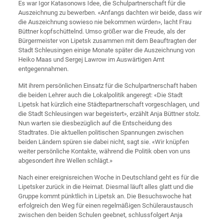
Es war Igor Katasonows Idee, die Schulpartnerschaft für die
Auszeichnung zu bewerben. «Anfangs dachten wir beide, dass wir
die Auszeichnung sowieso nie bekommen würden», lacht Frau
Büttner kopfschüttelnd. Umso größer war die Freude, als der
Bürgermeister von Lipetsk zusammen mit dem Beauftragten der
Stadt Schleusingen einige Monate später die Auszeichnung von
Heiko Maas und Sergej Lawrow im Auswärtigen Amt
entgegennahmen.
Mit ihrem persönlichen Einsatz für die Schulpartnerschaft haben
die beiden Lehrer auch die Lokalpolitik angeregt: «Die Stadt
Lipetsk hat kürzlich eine Städtepartnerschaft vorgeschlagen, und
die Stadt Schleusingen war begeistert», erzählt Anja Büttner stolz.
Nun warten sie diesbezüglich auf die Entscheidung des
Stadtrates. Die aktuellen politischen Spannungen zwischen
beiden Ländern spüren sie dabei nicht, sagt sie. «Wir knüpfen
weiter persönliche Kontakte, während die Politik oben von uns
abgesondert ihre Wellen schlägt.»
Nach einer ereignisreichen Woche in Deutschland geht es für die
Lipetsker zurück in die Heimat. Diesmal läuft alles glatt und die
Gruppe kommt pünktlich in Lipetsk an. Die Besuchswoche hat
erfolgreich den Weg für einen regelmäßigen Schüleraustausch
zwischen den beiden Schulen geebnet, schlussfolgert Anja