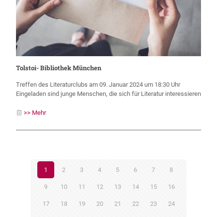
Tolstoi- Bibliothek München
Treffen des Literaturclubs am 09. Januar 2024 um 18:30 Uhr
Eingeladen sind junge Menschen, die sich für Literatur interessieren
>> Mehr
1
2
3
4
5
6
7
8
9
10
11
12
13
14
15
16
17
18
19
20
21
22
23
24