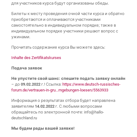
для участников курса будут организованы обеды.
Билеты к месту проведения очной части курса и обратно
приобретаются и оплачиваются участниками
самостоятельно в индивидуальном порядке; также в
индивидуальном порядке участники решают вопрос с
ужинами.
Прочитать содержание курса Вы можете здесь:
Inhalte des Zertifikatskurses
Подача заявок
Не упустите свой шанс: спешите подать заявку онлайн
– до
09.02.2022
г.! Ссылка:
https://www.deutsch-russisches-
forum.de/vertrauen-in-gru…mgebungen-loesen/5563933
Информация о результатах отбора будет направлена
заявителям
14.02.2022
г. С любыми вопросами
обращайтесь по электронной почте: info@hallo-
deutschland.ru
Мы будем рады вашей заявке!