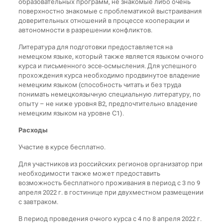
образовательных программ, не знакомые либо очень
поверхностно знакомые с проблематикой выстраивания
доверительных отношений в процессе кооперации и
автономности в разрешении конфликтов.
Литература для подготовки предоставляется на
немецком языке, который также является языком очного
курса и письменного эссе-осмысления. Для успешного
прохождения курса необходимо продвинутое владение
немецким языком (способность читать и без труда
понимать немецкоязычную специальную литературу, по
опыту – не ниже уровня B2, предпочтительно владение
немецким языком на уровне С1).
Расходы
Участие в курсе бесплатно.
Для участников из российских регионов организатор при
необходимости также может предоставить
возможность бесплатного проживания в период с 3 по 9
апреля 2022 г. в гостинице при двухместном размещении
с завтраком.
В период проведения очного курса с 4 по 8 апреля 2022 г.