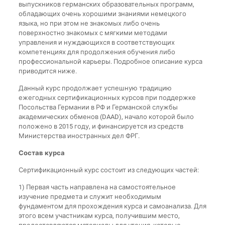
выпускников германских образовательных программ,
обладающих очень хорошими знаниями немецкого
языка, но при этом не знакомых либо очень
поверхностно знакомых с мягкими методами
управления и нуждающихся в соответствующих
компетенциях для продолжения обучения либо
профессиональной карьеры. Подробное описание курса
приводится ниже.
Данный курс продолжает успешную традицию
ежегодных сертификационных курсов при поддержке
Посольства Германии в РФ и Германской службы
академических обменов (DAAD), начало которой было
положено в 2015 году, и финансируется из средств
Министерства иностранных дел ФРГ.
Состав курса
Сертификационный курс состоит из следующих частей:
1) Первая часть направлена на самостоятельное
изучение предмета и служит необходимым
фундаментом для прохождения курса и самоанализа. Для
этого всем участникам курса, получившим место,