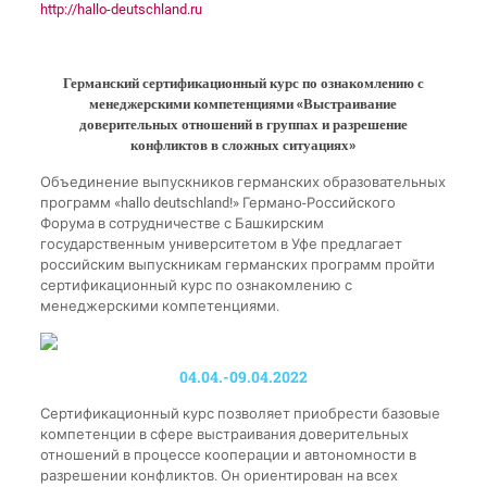
http://hallo-deutschland.ru
Германский сертификационный курс по ознакомлению с
менеджерскими компетенциями «Выстраивание
доверительных отношений в группах и разрешение
конфликтов в сложных ситуациях»
Объединение выпускников германских образовательных
программ «hallo deutschland!» Германо-Российского
Форума в сотрудничестве с Башкирским
государственным университетом в Уфе предлагает
российским выпускникам германских программ пройти
сертификационный курс по ознакомлению с
менеджерскими компетенциями.
04.04.-09.04.2022
Сертификационный курс позволяет приобрести базовые
компетенции в сфере выстраивания доверительных
отношений в процессе кооперации и автономности в
разрешении конфликтов. Он ориентирован на всех