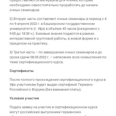
предоставляются материалы для чтения, которые
необходимо самостоятельно проработать до начала
очных семинаров.
2) Вторую часть составляют очные семинары в период с 4
по 9 апреля 2022 г. в Башкирском государственном
университете (г. Уфа) в объёме 45 часов (ежедневно с
9:00 до 18:30 ч.). Базовые знания подаются в рамках
интерактивной групповой работы, в живой форме и с
прицелом на практику.
3) Третья часть – по завершении очных семинаров и до
срока сдачи 08.05.2022 г. – написание эссе-осмысления по
теме сертификационного курса.
Сертификаты
После полного прохождения сертификационного курса в
Уфе участникам будет выдан сертификат Германо-
Российского Форума (без взимания платы).
Условия участия
Подать заявку на участие в сертификационном курсе
могут российские выпускники германских