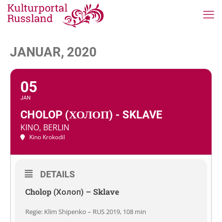
JANUAR, 2020
05
JAN
CHOLOP (ХОЛОП) - SKLAVE
KINO, BERLIN
Kino Krokodil
DETAILS
Cholop (Холоп) – Sklave
Regie: Klim Shipenko – RUS 2019, 108 min