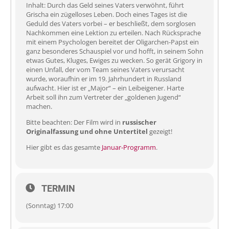
Inhalt: Durch das Geld seines Vaters verwöhnt, führt
Grischa ein zügelloses Leben. Doch eines Tages ist die
Geduld des Vaters vorbei – er beschließt, dem sorglosen
Nachkommen eine Lektion zu erteilen. Nach Rücksprache
mit einem Psychologen bereitet der Oligarchen-Papst ein
ganz besonderes Schauspiel vor und hofft, in seinem Sohn
etwas Gutes, Kluges, Ewiges zu wecken. So gerät Grigory in
einen Unfall, der vom Team seines Vaters verursacht
wurde, woraufhin er im 19. Jahrhundert in Russland
aufwacht. Hier ist er „Major“ – ein Leibeigener. Harte
Arbeit soll ihn zum Vertreter der „goldenen Jugend“
machen.
Bitte beachten: Der Film wird in
russischer
Originalfassung und ohne Untertitel
gezeigt!
Hier gibt es das gesamte
Januar-Programm
.
TERMIN
(Sonntag) 17:00