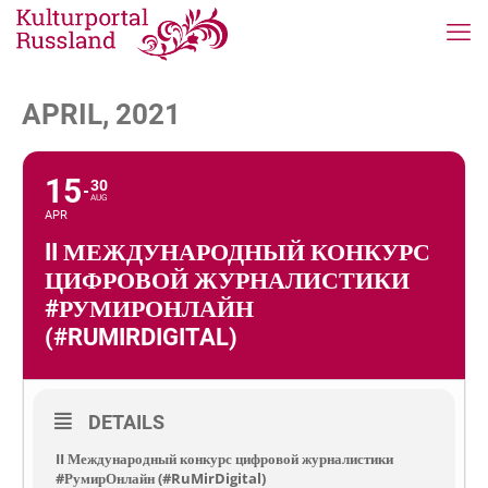
APRIL, 2021
15
30
AUG
APR
II МЕЖДУНАРОДНЫЙ КОНКУРС
ЦИФРОВОЙ ЖУРНАЛИСТИКИ
#РУМИРОНЛАЙН
(#RUMIRDIGITAL)
DETAILS
II Международный конкурс цифровой журналистики
#РумирОнлайн (#RuMirDigital)