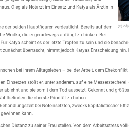
aus, Oleg als Notarzt im Einsatz und Katya als Ärztin in
(c) déj
e der beiden Hauptfiguren verdeutlicht. Bereits auf dem
che Wodka, die er geradewegs anfängt zu trinken. Bei
t. Für Katya scheint es der letzte Tropfen zu sein und sie benac
ert zunächst überrascht, nimmt jedoch Katyas Entscheidung hin
nschen bei ihrem Alltagsleben – bei der Arbeit, dem Ehekonfli
nen Einsetzen stößt er, unter anderem, auf eine Messerstecherei, 
tter ablehnt und sie somit dem Tod aussetzt. Gekonnt und größte
Wohlbefinden die oberste Priorität zu haben.
ehandlungszeit bei Noteinsetzten, zwecks kapitalistischer Effizi
t gewinnen kann.
n Distanz zu seiner Frau stellen. Von dem Arbeitsstress völlig