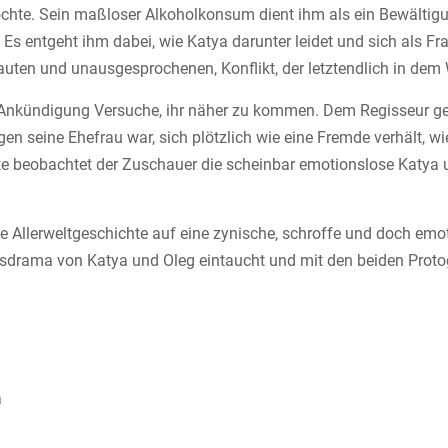
öchte. Sein maßloser Alkoholkonsum dient ihm als ein Bewälti
 Es entgeht ihm dabei, wie Katya darunter leidet und sich als F
auten und unausgesprochenen, Konflikt, der letztendlich in de
 Ankündigung Versuche, ihr näher zu kommen. Dem Regisseur geli
 seine Ehefrau war, sich plötzlich wie eine Fremde verhält, wie d
ite beobachtet der Zuschauer die scheinbar emotionslose Katya 
ne Allerweltgeschichte auf eine zynische, schroffe und doch emot
sdrama von Katya und Oleg eintaucht und mit den beiden Protog
a