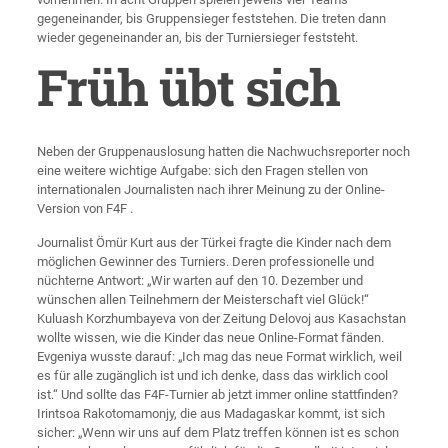
gegeneinander, bis Gruppensieger feststehen. Die treten dann
wieder gegeneinander an, bis der Turniersieger feststeht.
Früh übt sich
Neben der Gruppenauslosung hatten die Nachwuchsreporter noch
eine weitere wichtige Aufgabe: sich den Fragen stellen von
internationalen Journalisten nach ihrer Meinung zu der Online-
Version von F4F .
Journalist Ömür Kurt aus der Türkei fragte die Kinder nach dem
möglichen Gewinner des Turniers. Deren professionelle und
nüchterne Antwort: „Wir warten auf den 10. Dezember und
wünschen allen Teilnehmern der Meisterschaft viel Glück!“
Kuluash Korzhumbayeva von der Zeitung Delovoj aus Kasachstan
wollte wissen, wie die Kinder das neue Online-Format fänden.
Evgeniya wusste darauf: „Ich mag das neue Format wirklich, weil
es für alle zugänglich ist und ich denke, dass das wirklich cool
ist.“ Und sollte das F4F-Turnier ab jetzt immer online stattfinden?
Irintsoa Rakotomamonjy, die aus Madagaskar kommt, ist sich
sicher: „Wenn wir uns auf dem Platz treffen können ist es schon