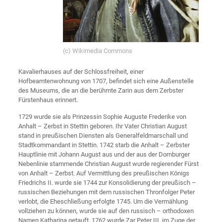
(c) Wikimedia Commons
Kavalierhauses auf der Schlossfreiheit, einer
Hofbeamtenwohnung von 1707, befindet sich eine Außenstelle
des Museums, die an die berühmte Zarin aus dem Zerbster
Fürstenhaus erinnert.
1729 wurde sie als Prinzessin Sophie Auguste Frederike von
Anhalt – Zerbst in Stettin geboren. Ihr Vater Christian August
stand in preußischen Diensten als Generalfeldmarschall und
Stadtkommandant in Stettin. 1742 starb die Anhalt – Zerbster
Hauptlinie mit Johann August aus und der aus der Dornburger
Nebenlinie stammende Christian August wurde regierender Fürst
von Anhalt – Zerbst. Auf Vermittlung des preußischen Königs
Friedrichs II. wurde sie 1744 zur Konsolidierung der preußisch –
russischen Beziehungen mit dem russischen Thronfolger Peter
verlobt, die Eheschließung erfolgte 1745. Um die Vermählung
vollziehen zu können, wurde sie auf den russisch – orthodoxen
Namen Katharina getauft. 1762 wurde Zar Peter III. im Zuge der