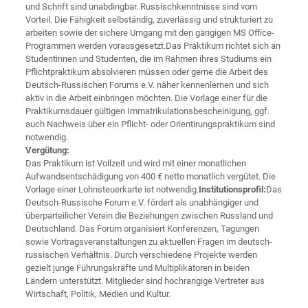
und Schrift sind unabdingbar. Russischkenntnisse sind vom
Vorteil. Die Fähigkeit selbständig, zuverlässig und strukturiert zu
arbeiten sowie der sichere Umgang mit den gängigen MS Office-
Programmen werden vorausgesetzt.Das Praktikum richtet sich an
Studentinnen und Studenten, die im Rahmen ihres Studiums ein
Pflichtpraktikum absolvieren müssen oder gerne die Arbeit des
Deutsch-Russischen Forums e.V. näher kennenlernen und sich
aktiv in die Arbeit einbringen möchten. Die Vorlage einer für die
Praktikumsdauer gültigen Immatrikulationsbescheinigung, ggf.
auch Nachweis über ein Pflicht- oder Orientirungspraktikum sind
notwendig.
Vergütung:
Das Praktikum ist Vollzeit und wird mit einer monatlichen
Aufwandsentschädigung von 400 € netto monatlich vergütet. Die
Vorlage einer Lohnsteuerkarte ist notwendig.
Institutionsprofil:
Das
Deutsch-Russische Forum e.V. fördert als unabhängiger und
überparteilicher Verein die Beziehungen zwischen Russland und
Deutschland. Das Forum organisiert Konferenzen, Tagungen
sowie Vortragsveranstaltungen zu aktuellen Fragen im deutsch-
russischen Verhältnis. Durch verschiedene Projekte werden
gezielt junge Führungskräfte und Multiplikatoren in beiden
Ländern unterstützt. Mitglieder sind hochrangige Vertreter aus
Wirtschaft, Politik, Medien und Kultur.