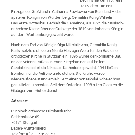
beginnt mit dem 13. April
1816, dem Tag des
Einzugs der Großfürstin Catharina Pawlowna von Russland – der
späteren Königin von Württemberg, Gemahlin König Wilhelm I.
Das erste Gotteshaus erhielt die Gemeinde, als 1824 die russisch-
orthodoxe Kirche über der Grablege der 1819 verstorbenen Königin
auf dem Württemberg geweiht wurde.
Nach dem Tod von Königin Olga Nikolaijewna, Gemahlin König
Karls, setzte sich deren Nichte Herzogin Wera für den Bau einer
orthodoxen Kirche in Stuttgart ein. 1895 wurde der kompakte Bau
an der Seidenstraße aus roten Ziegelsteinen auf hellem
Sandsteinsockel als Nikolaus-Kathedrale geweiht. 1944 ließen
Bomben nur die Außenwände stehen. Die Kirche wurde
wiederaufgebaut und erhielt 1972 einen von Nikolai Schelechow
gestalteten Ikonostas. Seit dem Osterfest 1998 rufen Glocken die
Glübigen zum Gottesdienst.
Adresse:
Russisch-orthodoxe Nikolauskirche
Seidenstraße 69
70174 Stuttgart
Baden-Württemberg
Telefon: (0)711 226 38 59