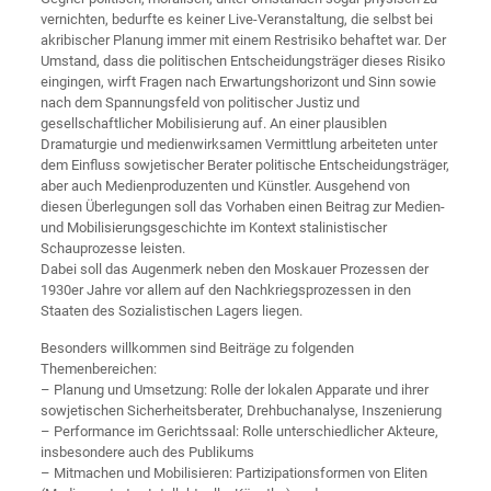
vernichten, bedurfte es keiner Live-Veranstaltung, die selbst bei
akribischer Planung immer mit einem Restrisiko behaftet war. Der
Umstand, dass die politischen Entscheidungsträger dieses Risiko
eingingen, wirft Fragen nach Erwartungshorizont und Sinn sowie
nach dem Spannungsfeld von politischer Justiz und
gesellschaftlicher Mobilisierung auf. An einer plausiblen
Dramaturgie und medienwirksamen Vermittlung arbeiteten unter
dem Einfluss sowjetischer Berater politische Entscheidungsträger,
aber auch Medienproduzenten und Künstler. Ausgehend von
diesen Überlegungen soll das Vorhaben einen Beitrag zur Medien-
und Mobilisierungsgeschichte im Kontext stalinistischer
Schauprozesse leisten.
Dabei soll das Augenmerk neben den Moskauer Prozessen der
1930er Jahre vor allem auf den Nachkriegsprozessen in den
Staaten des Sozialistischen Lagers liegen.
Besonders willkommen sind Beiträge zu folgenden
Themenbereichen:
– Planung und Umsetzung: Rolle der lokalen Apparate und ihrer
sowjetischen Sicherheitsberater, Drehbuchanalyse, Inszenierung
– Performance im Gerichtssaal: Rolle unterschiedlicher Akteure,
insbesondere auch des Publikums
– Mitmachen und Mobilisieren: Partizipationsformen von Eliten