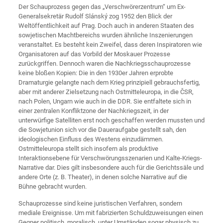
Der Schauprozess gegen das „Verschwörerzentrum“ um Ex-
Generalsekretär Rudolf Slánský zog 1952 den Blick der
Weltöffentlichkeit auf Prag. Doch auch in anderen Staaten des
sowjetischen Machtbereichs wurden ähnliche Inszenierungen
veranstaltet. Es besteht kein Zweifel, dass deren Inspiratoren wie
Organisatoren auf das Vorbild der Moskauer Prozesse
zurückgriffen. Dennoch waren die Nachkriegsschauprozesse
keine bloßen Kopien: Die in den 1930er Jahren erprobte
Dramaturgie gelangte nach dem Krieg prinzipiell gebrauchsfertig,
aber mit anderer Zielsetzung nach Ostmitteleuropa, in die ČSR,
nach Polen, Ungarn wie auch in die DDR. Sie entfaltete sich in
einer zentralen Konfliktzone der Nachkriegszeit, in der
unterwürfige Satelliten erst noch geschaffen werden mussten und
die Sowjetunion sich vor die Daueraufgabe gestellt sah, den
ideologischen Einfluss des Westens einzudämmen.
Ostmitteleuropa stellt sich insofern als produktive
Interaktionsebene für Verschwörungsszenarien und Kalte-Kriegs-
Narrative dar. Dies gilt insbesondere auch für die Gerichtssäle und
andere Orte (z. B. Theater), in denen solche Narrative auf die
Bühne gebracht wurden.
Schauprozesse sind keine juristischen Verfahren, sondern
mediale Ereignisse. Um mit fabrizierten Schuldzuweisungen einen
Gegner politisch, moralisch, unter Umständen sogar physisch zu