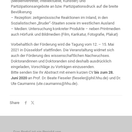
(Medienvertreter, Intellektuelle, Künstler) und
Partizipationsangebote an bzw. Partizipationsdruck auf die breite
Bevölkerung
– Rezeption: zeitgenössische Reaktionen im Inland, in den
Sozialistischen „Bruder“-Staaten sowie im westlichen Ausland
– Medien: Untersuchung konkreter Produkte – neben Printmedien
auch Hörfunk und Bildmedien (Film, Karikatur, Fotografie, Plakat)
Vorbehaltlich der Förderung wird die Tagung vom 12. – 15. Mai
2021 in Düsseldorf stattfinden. Die Veranstaltung widmet sich
auch der Förderung des wissenschaftlichen Nachwuchses.
Doktorandinnen und Doktoranden sind deshalb ausdrücklich
eingeladen, Vorschläge zu Vorträgen einzusenden.
Bitte senden Sie Ihr Abstract mit einem kurzen CV
bis zum 28.
Juni 2020
an Prof. Dr. Beate Fieseler (fieseler@phil.hhu.de) und Dr.
Ute Caumanns (ute.caumanns@hhu.de).
Share
Das Portal ist ein Projekt von