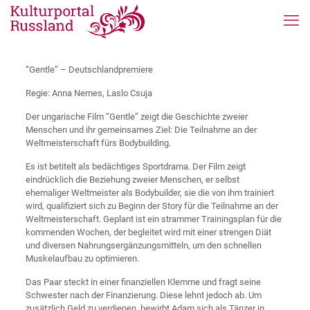
“Gentle” – Deutschlandpremiere
Regie: Anna Nemes, Laslo Csuja
Der ungarische Film “Gentle” zeigt die Geschichte zweier
Menschen und ihr gemeinsames Ziel: Die Teilnahme an der
Weltmeisterschaft fürs Bodybuilding.
Es ist betitelt als bedächtiges Sportdrama. Der Film zeigt
eindrücklich die Beziehung zweier Menschen, er selbst
ehemaliger Weltmeister als Bodybuilder, sie die von ihm trainiert
wird, qualifiziert sich zu Beginn der Story für die Teilnahme an der
Weltmeisterschaft. Geplant ist ein strammer Trainingsplan für die
kommenden Wochen, der begleitet wird mit einer strengen Diät
und diversen Nahrungsergänzungsmitteln, um den schnellen
Muskelaufbau zu optimieren.
Das Paar steckt in einer finanziellen Klemme und fragt seine
Schwester nach der Finanzierung. Diese lehnt jedoch ab. Um
zusätzlich Geld zu verdienen, bewirbt Adam sich als Tänzer in