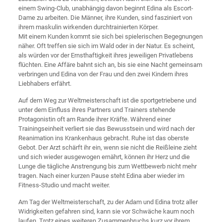
einem Swing-Club, unabhängig davon beginnt Edina als Escort-
Dame zu arbeiten. Die Männer, ihre Kunden, sind fasziniert von
ihrem maskulin wirkenden durchtrainierten Körper.
Mit einem Kunden kommt sie sich bei spielerischen Begegnungen
näher. Oft treffen sie sich im Wald oder in der Natur. Es scheint,
als würden vor der Ernsthaftigkeit ihres jeweiligen Privatlebens
flüchten. Eine Affäre bahnt sich an, bis sie eine Nacht gemeinsam
verbringen und Edina von der Frau und den zwei Kindern ihres
Liebhabers erfährt.
Auf dem Weg zur Weltmeisterschaft ist die sportgetriebene und
unter dem Einfluss ihres Partners und Trainers stehende
Protagonistin oft am Rande ihrer Kräfte. Während einer
Trainingseinheit verliert sie das Bewusstsein und wird nach der
Reanimation ins Krankenhaus gebracht. Ruhe ist das oberste
Gebot. Der Arzt schärft ihr ein, wenn sie nicht die Reißleine zieht
und sich wieder ausgewogen ernährt, können ihr Herz und die
Lunge die tägliche Anstrengung bis zum Wettbewerb nicht mehr
tragen. Nach einer kurzen Pause steht Edina aber wieder im
Fitness-Studio und macht weiter.
Am Tag der Weltmeisterschaft, zu der Adam und Edina trotz aller
Widrigkeiten gefahren sind, kann sie vor Schwäche kaum noch
laufen. Trotz eines weiteren Zusammenbruchs kurz vor ihrem