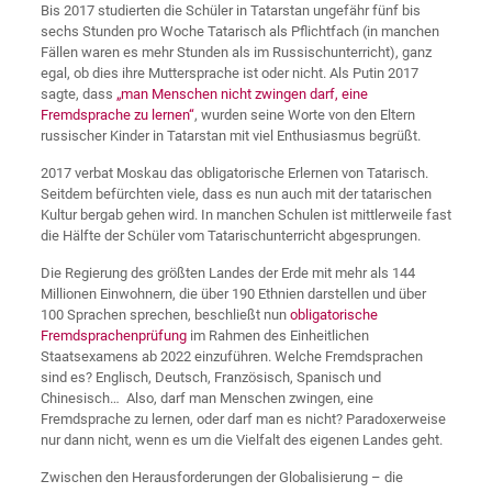
Bis 2017 studierten die Schüler in Tatarstan ungefähr fünf bis
sechs Stunden pro Woche Tatarisch als Pflichtfach (in manchen
Fällen waren es mehr Stunden als im Russischunterricht), ganz
egal, ob dies ihre Muttersprache ist oder nicht. Als Putin 2017
sagte, dass
„man Menschen nicht zwingen darf, eine
Fremdsprache zu lernen“
, wurden seine Worte von den Eltern
russischer Kinder in Tatarstan mit viel Enthusiasmus begrüßt.
2017 verbat Moskau das obligatorische Erlernen von Tatarisch.
Seitdem befürchten viele, dass es nun auch mit der tatarischen
Kultur bergab gehen wird. In manchen Schulen ist mittlerweile fast
die Hälfte der Schüler vom Tatarischunterricht abgesprungen.
Die Regierung des größten Landes der Erde mit mehr als 144
Millionen Einwohnern, die über 190 Ethnien darstellen und über
100 Sprachen sprechen, beschließt nun
obligatorische
Fremdsprachenprüfung
im Rahmen des Einheitlichen
Staatsexamens ab 2022 einzuführen. Welche Fremdsprachen
sind es? Englisch, Deutsch, Französisch, Spanisch und
Chinesisch… Also, darf man Menschen zwingen, eine
Fremdsprache zu lernen, oder darf man es nicht? Paradoxerweise
nur dann nicht, wenn es um die Vielfalt des eigenen Landes geht.
Zwischen den Herausforderungen der Globalisierung – die