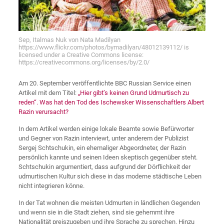
Sep, Italmas Nuk von Nata Madilyan
https://www.flickr.com/photos/bymadilyan/48012139112/ is
licensed under a Creative Commons license:
https://creativecommons.org/licenses/by/2.0/
Am 20. September veröffentlichte BBC Russian Service einen
Artikel mit dem Titel:
„Hier gibt’s keinen Grund Udmurtisch zu
reden“. Was hat den Tod des Ischewsker Wissenschaftlers Albert
Razin verursacht?
In dem Artikel werden einige lokale Beamte sowie Befürworter
und Gegner von Razin interviewt, unter anderem der Publizist
Sergej Schtschukin, ein ehemaliger Abgeordneter, der Razin
persönlich kannte und seinen Ideen skeptisch gegenüber steht.
Schtschukin argumentiert, dass aufgrund der Dörflichkeit der
udmurtischen Kultur sich diese in das moderne städtische Leben
nicht integrieren könne.
In der Tat wohnen die meisten Udmurten in ländlichen Gegenden
und wenn sie in die Stadt ziehen, sind sie gehemmt ihre
Nationalität preiszugeben und ihre Sprache zu sprechen. Hinzu