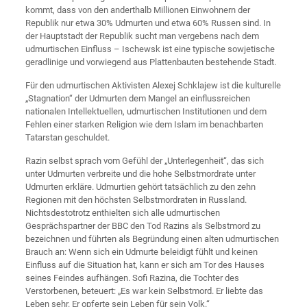
kommt, dass von den anderthalb Millionen Einwohnern der
Republik nur etwa 30% Udmurten und etwa 60% Russen sind. In
der Hauptstadt der Republik sucht man vergebens nach dem
udmurtischen Einfluss – Ischewsk ist eine typische sowjetische
geradlinige und vorwiegend aus Plattenbauten bestehende Stadt.
Für den udmurtischen Aktivisten Alexej Schklajew ist die kulturelle
„Stagnation“ der Udmurten dem Mangel an einflussreichen
nationalen Intellektuellen, udmurtischen Institutionen und dem
Fehlen einer starken Religion wie dem Islam im benachbarten
Tatarstan geschuldet.
Razin selbst sprach vom Gefühl der „Unterlegenheit“, das sich
unter Udmurten verbreite und die hohe Selbstmordrate unter
Udmurten erkläre. Udmurtien gehört tatsächlich zu den zehn
Regionen mit den höchsten Selbstmordraten in Russland.
Nichtsdestotrotz enthielten sich alle udmurtischen
Gesprächspartner der BBC den Tod Razins als Selbstmord zu
bezeichnen und führten als Begründung einen alten udmurtischen
Brauch an: Wenn sich ein Udmurte beleidigt fühlt und keinen
Einfluss auf die Situation hat, kann er sich am Tor des Hauses
seines Feindes aufhängen. Sofi Razina, die Tochter des
Verstorbenen, beteuert: „Es war kein Selbstmord. Er liebte das
Leben sehr. Er opferte sein Leben für sein Volk.“