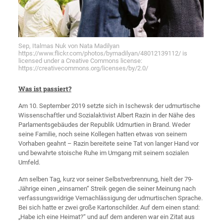
Sep, Italmas Nuk von Nata Madilyan
https://www.flickr.com/photos/bymadilyan/48012139112/ is
licensed under a Creative Commons license:
https://creativecommons.org/licenses/by/2.0/
Was ist passiert?
Am 10. September 2019 setzte sich in Ischewsk der udmurtische
Wissenschaftler und Sozialaktivist Albert Razin in der Nähe des
Parlamentsgebäudes der Republik Udmurtien in Brand. Weder
seine Familie, noch seine Kollegen hatten etwas von seinem
Vorhaben geahnt – Razin bereitete seine Tat von langer Hand vor
und bewahrte stoische Ruhe im Umgang mit seinem sozialen
Umfeld.
Am selben Tag, kurz vor seiner Selbstverbrennung, hielt der 79-
Jährige einen „einsamen“ Streik gegen die seiner Meinung nach
verfassungswidrige Vernachlässigung der udmurtischen Sprache.
Bei sich hatte er zwei große Kartonschilder. Auf dem einen stand:
„Habe ich eine Heimat?“ und auf dem anderen war ein Zitat aus