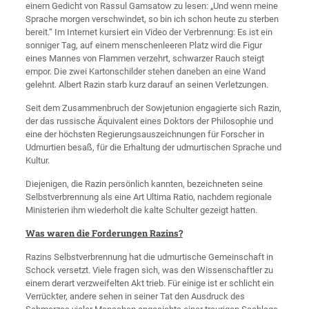
einem Gedicht von Rassul Gamsatow zu lesen: „Und wenn meine
Sprache morgen verschwindet, so bin ich schon heute zu sterben
bereit.“ Im Internet kursiert ein Video der Verbrennung: Es ist ein
sonniger Tag, auf einem menschenleeren Platz wird die Figur
eines Mannes von Flammen verzehrt, schwarzer Rauch steigt
empor. Die zwei Kartonschilder stehen daneben an eine Wand
gelehnt. Albert Razin starb kurz darauf an seinen Verletzungen.
Seit dem Zusammenbruch der Sowjetunion engagierte sich Razin,
der das russische Äquivalent eines Doktors der Philosophie und
eine der höchsten Regierungsauszeichnungen für Forscher in
Udmurtien besaß, für die Erhaltung der udmurtischen Sprache und
Kultur.
Diejenigen, die Razin persönlich kannten, bezeichneten seine
Selbstverbrennung als eine Art Ultima Ratio, nachdem regionale
Ministerien ihm wiederholt die kalte Schulter gezeigt hatten.
Was waren die Forderungen Razins?
Razins Selbstverbrennung hat die udmurtische Gemeinschaft in
Schock versetzt. Viele fragen sich, was den Wissenschaftler zu
einem derart verzweifelten Akt trieb. Für einige ist er schlicht ein
Verrückter, andere sehen in seiner Tat den Ausdruck des