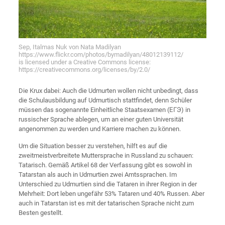
Sep, Italmas Nuk von Nata Madilyan
https://www.flickr.com/photos/bymadilyan/48012139112/
is licensed under a Creative Commons license:
https://creativecommons.org/licenses/by/2.0/
Die Krux dabei: Auch die Udmurten wollen nicht unbedingt, dass
die Schulausbildung auf Udmurtisch stattfindet, denn Schüler
müssen das sogenannte Einheitliche Staatsexamen (ЕГЭ) in
russischer Sprache ablegen, um an einer guten Universität
angenommen zu werden und Karriere machen zu können.
Um die Situation besser zu verstehen, hilft es auf die
zweitmeistverbreitete Muttersprache in Russland zu schauen:
Tatarisch. Gemäß Artikel 68 der Verfassung gibt es sowohl in
Tatarstan als auch in Udmurtien zwei Amtssprachen. Im
Unterschied zu Udmurtien sind die Tataren in ihrer Region in der
Mehrheit: Dort leben ungefähr 53% Tataren und 40% Russen. Aber
auch in Tatarstan ist es mit der tatarischen Sprache nicht zum
Besten gestellt.