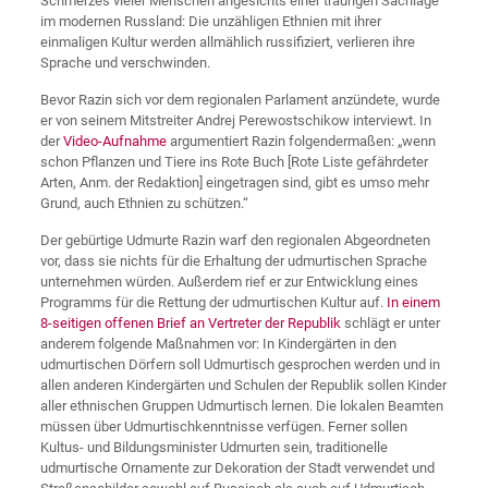
Schmerzes vieler Menschen angesichts einer traurigen Sachlage
im modernen Russland: Die unzähligen Ethnien mit ihrer
einmaligen Kultur werden allmählich russifiziert, verlieren ihre
Sprache und verschwinden.
Bevor Razin sich vor dem regionalen Parlament anzündete, wurde
er von seinem Mitstreiter Andrej Perewostschikow interviewt. In
der
Video-Aufnahme
argumentiert Razin folgendermaßen: „wenn
schon Pflanzen und Tiere ins Rote Buch [Rote Liste gefährdeter
Arten, Anm. der Redaktion] eingetragen sind, gibt es umso mehr
Grund, auch Ethnien zu schützen.“
Der gebürtige Udmurte Razin warf den regionalen Abgeordneten
vor, dass sie nichts für die Erhaltung der udmurtischen Sprache
unternehmen würden. Außerdem rief er zur Entwicklung eines
Programms für die Rettung der udmurtischen Kultur auf.
In einem
8-seitigen offenen Brief an Vertreter der Republik
schlägt er unter
anderem folgende Maßnahmen vor: In Kindergärten in den
udmurtischen Dörfern soll Udmurtisch gesprochen werden und in
allen anderen Kindergärten und Schulen der Republik sollen Kinder
aller ethnischen Gruppen Udmurtisch lernen. Die lokalen Beamten
müssen über Udmurtischkenntnisse verfügen. Ferner sollen
Kultus- und Bildungsminister Udmurten sein, traditionelle
udmurtische Ornamente zur Dekoration der Stadt verwendet und