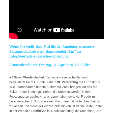
Wenn Ihr wollt, dass Rui die Großmeisterin unserer
Slamgeschichte wird, dann sendet „Rui“ an
info@deutsch-russisches-forum.de
.
Einsendeschluss: Freitag, 24. April um 09:00 Uhr.
#5 Sören Wrede
studiert Trainingswissenschaften und
begeisterte beim Fußball-Slam in
St. Petersburg
mit Fußball 3.0 –
Wie Footbonauten unsere Kicker auf Zack bringen. Ist das die
Zukunft des Trainings? Schon die Stepkes werden in den
Footbonauten gesteckt, was denen aber recht viel Freude zu
bereiten scheint. Sich von einer Maschine mit Bällen beschießen
zu lassen und diese gezielt zurückzukicken ist der neueste Schrei
in der Welt des Profifußballs. Doch was bringt die Maschine, und