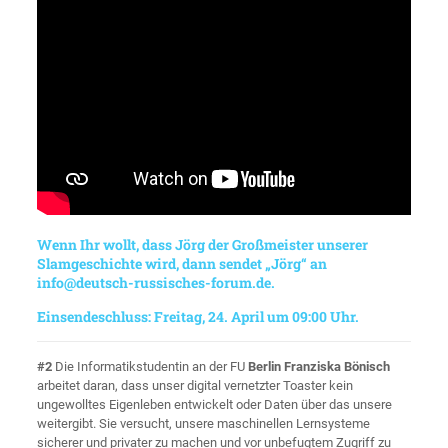
Wenn Ihr wollt, dass Jörg der Großmeister unserer
Slamgeschichte wird, dann sendet „Jörg“ an
info@deutsch-russisches-forum.de
.
Einsendeschluss: Freitag, 24. April um 09:00 Uhr.
#2
Die Informatikstudentin an der FU
Berlin Franziska Bönisch
arbeitet daran, dass unser digital vernetzter Toaster kein
ungewolltes Eigenleben entwickelt oder Daten über das unsere
weitergibt. Sie versucht, unsere maschinellen Lernsysteme
sicherer und privater zu machen und vor unbefugtem Zugriff zu