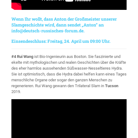
Wenn Ihr wollt, dass Anton der Großmeister unserer
Slamgeschichte wird, dann sendet „Anton“ an
info@deutsch-russisches-forum.de
.
Einsendeschluss: Freitag, 24. April um 09:00 Uhr.
#4 Rui Wang
ist Bio-Ingenieurin aus Boston. Sie faszinierte und
ekelte mit mythologischen und realen Geschichten über die Kräfte
des eher harmlos aussehenden Süßwasser-Nesseltieres Hydra.
Sie ist optimistisch, dass die Hydra dabei helfen kann eines Tages
menschliche Organe oder sogar den ganzen Menschen zu
regenerieren. Rui Wang gewann den Trilateral Slam in
Tucson
2019.