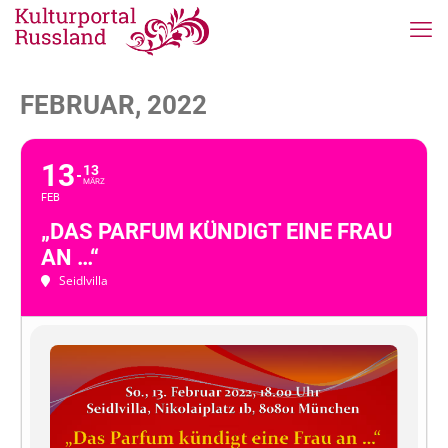
FEBRUAR, 2022
13
13
MÄRZ
FEB
„DAS PARFUM KÜNDIGT EINE FRAU
AN …“
Seidlvilla