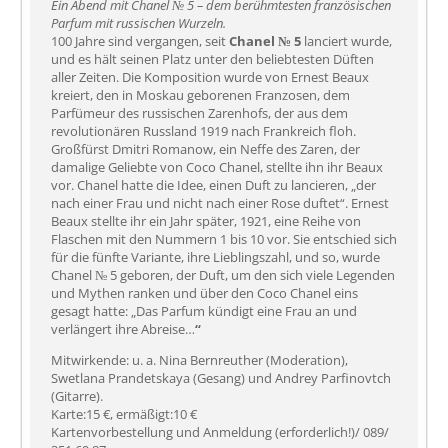
Ein Abend mit Chanel № 5 – dem berühmtesten französischen
Parfum mit russischen Wurzeln.
100 Jahre sind vergangen, seit
Chanel № 5
lanciert wurde,
und es hält seinen Platz unter den beliebtesten Düften
aller Zeiten. Die Komposition wurde von Ernest Beaux
kreiert, den in Moskau geborenen Franzosen, dem
Parfümeur des russischen Zarenhofs, der aus dem
revolutionären Russland 1919 nach Frankreich floh.
Großfürst Dmitri Romanow, ein Neffe des Zaren, der
damalige Geliebte von Coco Chanel, stellte ihn ihr Beaux
vor. Chanel hatte die Idee, einen Duft zu lancieren, „der
nach einer Frau und nicht nach einer Rose duftet“. Ernest
Beaux stellte ihr ein Jahr später, 1921, eine Reihe von
Flaschen mit den Nummern 1 bis 10 vor. Sie entschied sich
für die fünfte Variante, ihre Lieblingszahl, und so, wurde
Chanel № 5 geboren, der Duft, um den sich viele Legenden
und Mythen ranken und über den Coco Chanel eins
gesagt hatte: „Das Parfum kündigt eine Frau an und
verlängert ihre Abreise…
“
Mitwirkende: u. a. Nina Bernreuther (Moderation),
Swetlana Prandetskaya (Gesang) und Andrey Parfinovtch
(Gitarre).
Karte:15 €, ermäßigt:10 €
Kartenvorbestellung und Anmeldung (erforderlich!)/ 089/