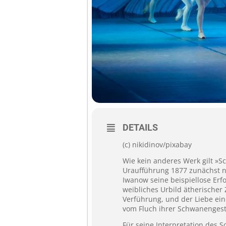
DETAILS
(c) nikidinov/pixabay
Wie kein anderes Werk gilt »Sc
Uraufführung 1877 zunächst nur
Iwanow seine beispiellose Erf
weibliches Urbild ätherischer 
Verführung, und der Liebe ei
vom Fluch ihrer Schwa­nen­­gest
Für seine Interpretation des 