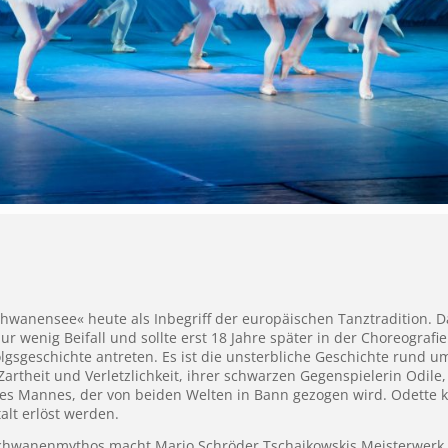
hwanensee« heute als Inbegriff der europäischen Tanztradition. ­Dab
 wenig Beifall und sollte erst 18 Jahre ­später in der Choreograf
olgsgeschichte antreten. Es ist die unsterbliche Geschichte rund u
Zartheit und Verletzlichkeit, ihrer schwarzen Gegenspielerin Odile,
nes Mannes, der von beiden Welten in Bann gezogen wird. Odette 
alt erlöst werden.
Schwanenmythos macht Mario Schröder Tschaikowskis Meisterwerk in