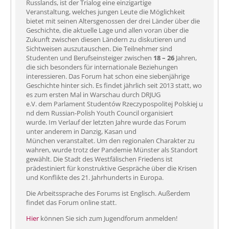
Russlands, ist der Trialog eine einzigartige
Veranstaltung, welches jungen Leute die Möglichkeit
bietet mit seinen Altersgenossen der drei Länder über die
Geschichte, die aktuelle Lage und allen voran über die
Zukunft zwischen diesen Ländern zu diskutieren und
Sichtweisen auszutauschen. Die Teilnehmer sind
Studenten und Berufseinsteiger zwischen
18 – 26
Jahren,
die sich besonders für internationale Beziehungen
interessieren. Das Forum hat schon eine siebenjährige
Geschichte hinter sich. Es findet jährlich seit 2013 statt, wo
es zum ersten Mal in Warschau durch DRJUG
e.V. dem Parlament Studentów Rzeczypospolitej Polskiej u
nd dem Russian-Polish Youth Council organisiert
wurde. Im Verlauf der letzten Jahre wurde das Forum
unter anderem in Danzig, Kasan und
München veranstaltet. Um den regionalen Charakter zu
wahren, wurde trotz der Pandemie Münster als Standort
gewählt. Die Stadt des Westfälischen Friedens ist
prädestiniert für konstruktive Gespräche über die Krisen
und Konflikte des 21. Jahrhunderts in Europa.
Die Arbeitssprache des Forums ist Englisch. Außerdem
findet das Forum online statt.
Hier
können Sie sich zum Jugendforum anmelden!