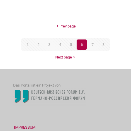
Prev page
1
2
3
4
5
6
7
8
Next page
Das Portal ist ein Projekt von
IMPRESSUM