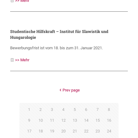
>> Mehr
Studentische Hilfskraft – Institut für Slawistik und
Hungarologie
Bewerbungsfrist ist vom 18. bis zum 31. Januar 2021.
>> Mehr
Prev page
1
2
3
4
5
6
7
8
9
10
11
12
13
14
15
16
17
18
19
20
21
22
23
24