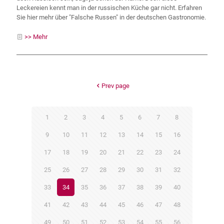
Leckereien kennt man in der russischen Küche gar nicht. Erfahren
Sie hier mehr über "Falsche Russen" in der deutschen Gastronomie.
>> Mehr
Prev page
1
2
3
4
5
6
7
8
9
10
11
12
13
14
15
16
17
18
19
20
21
22
23
24
25
26
27
28
29
30
31
32
33
34
35
36
37
38
39
40
41
42
43
44
45
46
47
48
49
50
51
52
53
54
55
56