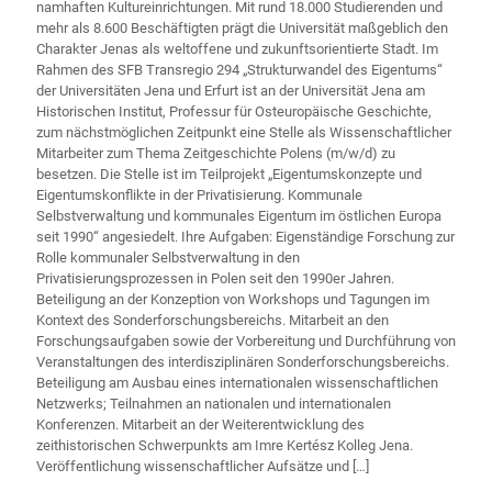
namhaften Kultureinrichtungen. Mit rund 18.000 Studierenden und
mehr als 8.600 Beschäftigten prägt die Universität maßgeblich den
Charakter Jenas als weltoffene und zukunftsorientierte Stadt. Im
Rahmen des SFB Transregio 294 „Strukturwandel des Eigentums“
der Universitäten Jena und Erfurt ist an der Universität Jena am
Historischen Institut, Professur für Osteuropäische Geschichte,
zum nächstmöglichen Zeitpunkt eine Stelle als Wissenschaftlicher
Mitarbeiter zum Thema Zeitgeschichte Polens (m/w/d) zu
besetzen. Die Stelle ist im Teilprojekt „Eigentumskonzepte und
Eigentumskonflikte in der Privatisierung. Kommunale
Selbstverwaltung und kommunales Eigentum im östlichen Europa
seit 1990“ angesiedelt. Ihre Aufgaben: Eigenständige Forschung zur
Rolle kommunaler Selbstverwaltung in den
Privatisierungsprozessen in Polen seit den 1990er Jahren.
Beteiligung an der Konzeption von Workshops und Tagungen im
Kontext des Sonderforschungsbereichs. Mitarbeit an den
Forschungsaufgaben sowie der Vorbereitung und Durchführung von
Veranstaltungen des interdisziplinären Sonderforschungsbereichs.
Beteiligung am Ausbau eines internationalen wissenschaftlichen
Netzwerks; Teilnahmen an nationalen und internationalen
Konferenzen. Mitarbeit an der Weiterentwicklung des
zeithistorischen Schwerpunkts am Imre Kertész Kolleg Jena.
Veröffentlichung wissenschaftlicher Aufsätze und
[…]