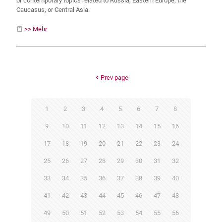
or contemporary topics related to Russia, Eastern Europe, the
Caucasus, or Central Asia.
>> Mehr
Prev page
1
2
3
4
5
6
7
8
9
10
11
12
13
14
15
16
17
18
19
20
21
22
23
24
25
26
27
28
29
30
31
32
33
34
35
36
37
38
39
40
41
42
43
44
45
46
47
48
49
50
51
52
53
54
55
56